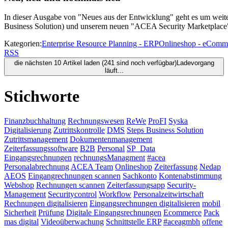
In dieser Ausgabe von "Neues aus der Entwicklung" geht es um wei
Business Solution) und unserem neuen "ACEA Security Marketplace
Kategorien:
Enterprise Resource Planning - ERP
Onlineshop - eComm
RSS
die nächsten 10 Artikel laden (241 sind noch verfügbar)
Ladevorgang
läuft...
Stichworte
Finanzbuchhaltung
Rechnungswesen
ReWe
ProFI
Syska
Digitalisierung
Zutrittskontrolle
DMS
Steps Business Solution
Zutrittsmanagement
Dokumentenmanagement
Zeiterfassungssoftware
B2B
Personal
SP_Data
Eingangsrechnungen
rechnungsManagment
#acea
Personalabrechnung
ACEA Team
Onlineshop
Zeiterfassung
Nedap
AEOS
Eingangrechnungen scannen
Sachkonto
Kontenabstimmung
Webshop
Rechnungen scannen
Zeiterfassungsapp
Security-
Management
Securitycontrol
Workflow
Personalzeitwirtschaft
Rechnungen digitalisieren
Eingangsrechnungen digitalisieren
mobil
Sicherheit
Prüfung
Digitale Eingangsrechnungen
Ecommerce
Pack
mas digital
Videoüberwachung
Schnittstelle ERP
#aceagmbh
offene