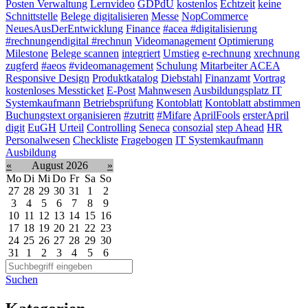
Posten Verwaltung
Lernvideo
GDPdU
kostenlos
Echtzeit
keine
Schnittstelle
Belege digitalisieren
Messe
NopCommerce
NeuesAusDerEntwicklung
Finance
#acea #digitalisierung
#rechnungendigital #rechnun
Videomanagement
Optimierung
Milestone
Belege scannen
integriert
Umstieg
e-rechnung
xrechnung
zugferd
#aeos
#videomanagement
Schulung
Mitarbeiter ACEA
Responsive Design
Produktkatalog
Diebstahl
Finanzamt
Vortrag
kostenloses Messticket
E-Post
Mahnwesen
Ausbildungsplatz IT
Systemkaufmann
Betriebsprüfung
Kontoblatt
Kontoblatt abstimmen
Buchungstext organisieren
#zutritt
#Mifare
AprilFools
ersterApril
digit
EuGH
Urteil
Controlling
Seneca
consozial
step Ahead
HR
Personalwesen
Checkliste
Fragebogen
IT Systemkaufmann
Ausbildung
«
August 2026
»
Mo
Di
Mi
Do
Fr
Sa
So
27
28
29
30
31
1
2
3
4
5
6
7
8
9
10
11
12
13
14
15
16
17
18
19
20
21
22
23
24
25
26
27
28
29
30
31
1
2
3
4
5
6
Suchen