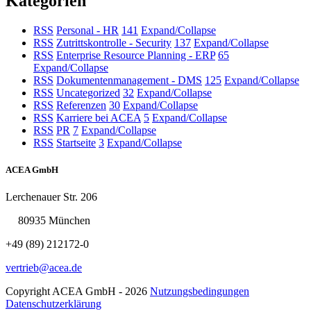
Kategorien
RSS
Personal - HR
141
Expand/Collapse
RSS
Zutrittskontrolle - Security
137
Expand/Collapse
RSS
Enterprise Resource Planning - ERP
65
Expand/Collapse
RSS
Dokumentenmanagement - DMS
125
Expand/Collapse
RSS
Uncategorized
32
Expand/Collapse
RSS
Referenzen
30
Expand/Collapse
RSS
Karriere bei ACEA
5
Expand/Collapse
RSS
PR
7
Expand/Collapse
RSS
Startseite
3
Expand/Collapse
ACEA GmbH
Lerchenauer Str. 206
80935 München
+49 (89) 212172-0
vertrieb@acea.de
Copyright ACEA GmbH - 2026
Nutzungsbedingungen
Datenschutzerklärung