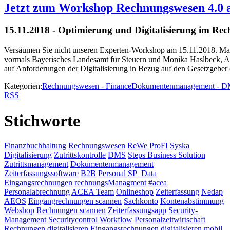
Jetzt zum Workshop Rechnungswesen 4.0 
15.11.2018 - Optimierung und Digitalisierung im Re
Versäumen Sie nicht unseren Experten-Workshop am 15.11.2018. Marku
vormals Bayerisches Landesamt für Steuern und Monika Haslbeck,
auf Anforderungen der Digitalisierung in Bezug auf den Gesetzgebe
Kategorien:
Rechnungswesen - Finance
Dokumentenmanagement - 
RSS
Stichworte
Finanzbuchhaltung
Rechnungswesen
ReWe
ProFI
Syska
Digitalisierung
Zutrittskontrolle
DMS
Steps Business Solution
Zutrittsmanagement
Dokumentenmanagement
Zeiterfassungssoftware
B2B
Personal
SP_Data
Eingangsrechnungen
rechnungsManagment
#acea
Personalabrechnung
ACEA Team
Onlineshop
Zeiterfassung
Nedap
AEOS
Eingangrechnungen scannen
Sachkonto
Kontenabstimmung
Webshop
Rechnungen scannen
Zeiterfassungsapp
Security-
Management
Securitycontrol
Workflow
Personalzeitwirtschaft
Rechnungen digitalisieren
Eingangsrechnungen digitalisieren
mobil