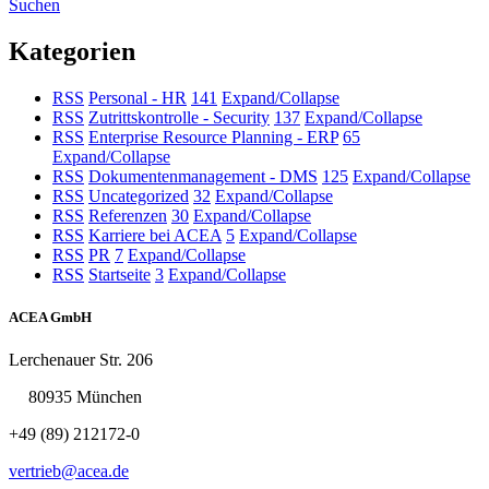
Suchen
Kategorien
RSS
Personal - HR
141
Expand/Collapse
RSS
Zutrittskontrolle - Security
137
Expand/Collapse
RSS
Enterprise Resource Planning - ERP
65
Expand/Collapse
RSS
Dokumentenmanagement - DMS
125
Expand/Collapse
RSS
Uncategorized
32
Expand/Collapse
RSS
Referenzen
30
Expand/Collapse
RSS
Karriere bei ACEA
5
Expand/Collapse
RSS
PR
7
Expand/Collapse
RSS
Startseite
3
Expand/Collapse
ACEA GmbH
Lerchenauer Str. 206
80935 München
+49 (89) 212172-0
vertrieb@acea.de