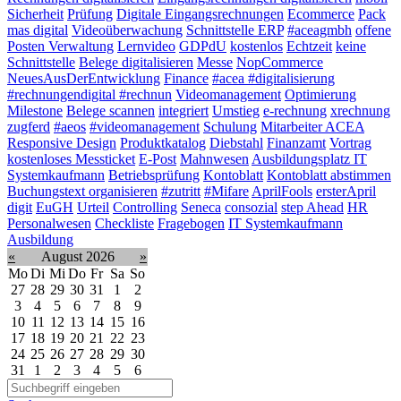
Sicherheit
Prüfung
Digitale Eingangsrechnungen
Ecommerce
Pack
mas digital
Videoüberwachung
Schnittstelle ERP
#aceagmbh
offene
Posten Verwaltung
Lernvideo
GDPdU
kostenlos
Echtzeit
keine
Schnittstelle
Belege digitalisieren
Messe
NopCommerce
NeuesAusDerEntwicklung
Finance
#acea #digitalisierung
#rechnungendigital #rechnun
Videomanagement
Optimierung
Milestone
Belege scannen
integriert
Umstieg
e-rechnung
xrechnung
zugferd
#aeos
#videomanagement
Schulung
Mitarbeiter ACEA
Responsive Design
Produktkatalog
Diebstahl
Finanzamt
Vortrag
kostenloses Messticket
E-Post
Mahnwesen
Ausbildungsplatz IT
Systemkaufmann
Betriebsprüfung
Kontoblatt
Kontoblatt abstimmen
Buchungstext organisieren
#zutritt
#Mifare
AprilFools
ersterApril
digit
EuGH
Urteil
Controlling
Seneca
consozial
step Ahead
HR
Personalwesen
Checkliste
Fragebogen
IT Systemkaufmann
Ausbildung
«
August 2026
»
Mo
Di
Mi
Do
Fr
Sa
So
27
28
29
30
31
1
2
3
4
5
6
7
8
9
10
11
12
13
14
15
16
17
18
19
20
21
22
23
24
25
26
27
28
29
30
31
1
2
3
4
5
6