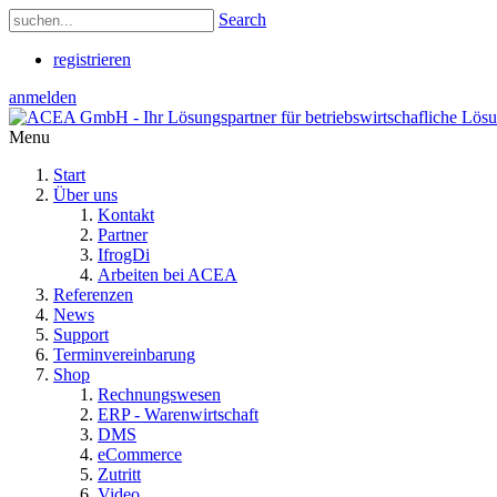
Search
registrieren
anmelden
Menu
Start
Über uns
Kontakt
Partner
IfrogDi
Arbeiten bei ACEA
Referenzen
News
Support
Terminvereinbarung
Shop
Rechnungswesen
ERP - Warenwirtschaft
DMS
eCommerce
Zutritt
Video