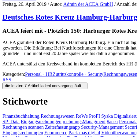
Freitag, 26. April 2019
/ Autor:
Admin der ACEA GmbH
/ Anzahl de
Deutsches Rotes Kreuz Hamburg-Harburg 
ACEA feiert mit - Plötzlich 150: Harburger Rotes Kreuz
ACEA gratuliert der Roten Kreuz Hamburg-Harburg. Ein nicht alltägli
geworden. Die Erklärung: Bei Nachforschungen für eine Chronik hat 
gründete – und nicht erst 20 Jahre später wie bis dahin angenommen
ACEA unterstützt den Kreisverband im kompletten Bereich des HR (S
Kategorien:
Personal - HR
Zutrittskontrolle - Security
Rechnungswesen 
RSS
die letzten 7 Artikel laden
Ladevorgang läuft...
Stichworte
Finanzbuchhaltung
Rechnungswesen
ReWe
ProFI
Syska
Digitalisier
SP_Data
Eingangsrechnungen
rechnungsManagment
#acea
Personal
Rechnungen scannen
Zeiterfassungsapp
Security-Management
Securi
Eingangsrechnungen
Ecommerce
Pack mas digital
Videoüberwachun