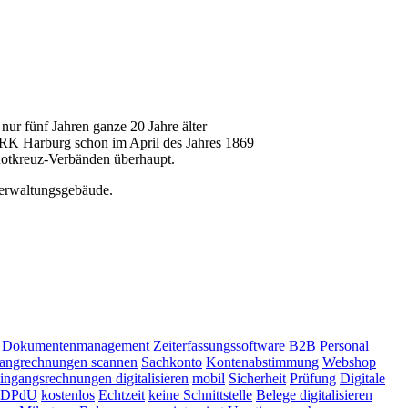
ur fünf Jahren ganze 20 Jahre älter
 DRK Harburg schon im April des Jahres 1869
 Rotkreuz-Verbänden überhaupt.
Verwaltungsgebäude.
Dokumentenmanagement
Zeiterfassungssoftware
B2B
Personal
angrechnungen scannen
Sachkonto
Kontenabstimmung
Webshop
ingangsrechnungen digitalisieren
mobil
Sicherheit
Prüfung
Digitale
DPdU
kostenlos
Echtzeit
keine Schnittstelle
Belege digitalisieren