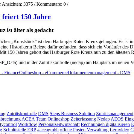
r Ansichten:
3375
/ Kommentare:
0
/
feiert 150 Jahre
 ist älter als gedacht
ches „Kunststück“ ist dem Harburger Roten Kreuz gelungen: Es ist in n
eine Historikerin Belege dafür gefunden, dass sich ein Vorläufer des
. Mit 150 Jahren gehört das Harburger Rote Kreuz nun zu den ältesten
P_Data) und in der Zutrittskontrolle (nedap) am Hauptsitz im neuen 
- Finance
Onlineshop - eCommerce
Dokumentenmanagement - DMS
ung
Zutrittskontrolle
DMS
Steps Business Solution
Zutrittsmanagement
abrechnung
ACEA Team
Onlineshop
Zeiterfassung
Nedap
AEOS
Eing
tycontrol
Workflow
Personalzeitwirtschaft
Rechnungen digitalisieren
E
g
Schnittstelle ERP
#aceagmbh
offene Posten Verwaltung
Lernvideo
G