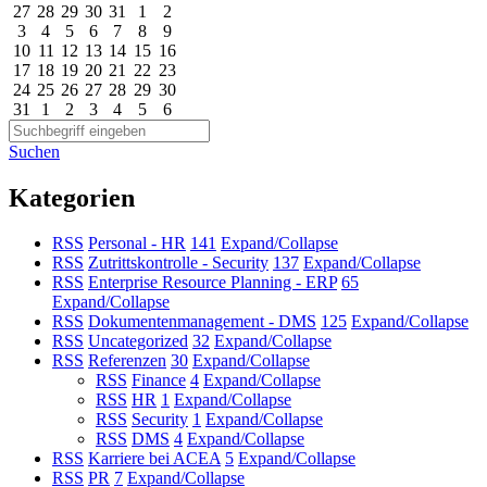
27
28
29
30
31
1
2
3
4
5
6
7
8
9
10
11
12
13
14
15
16
17
18
19
20
21
22
23
24
25
26
27
28
29
30
31
1
2
3
4
5
6
Suchen
Kategorien
RSS
Personal - HR
141
Expand/Collapse
RSS
Zutrittskontrolle - Security
137
Expand/Collapse
RSS
Enterprise Resource Planning - ERP
65
Expand/Collapse
RSS
Dokumentenmanagement - DMS
125
Expand/Collapse
RSS
Uncategorized
32
Expand/Collapse
RSS
Referenzen
30
Expand/Collapse
RSS
Finance
4
Expand/Collapse
RSS
HR
1
Expand/Collapse
RSS
Security
1
Expand/Collapse
RSS
DMS
4
Expand/Collapse
RSS
Karriere bei ACEA
5
Expand/Collapse
RSS
PR
7
Expand/Collapse