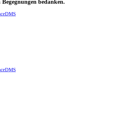
len Begegnungen bedanken.
nce
DMS
nce
DMS