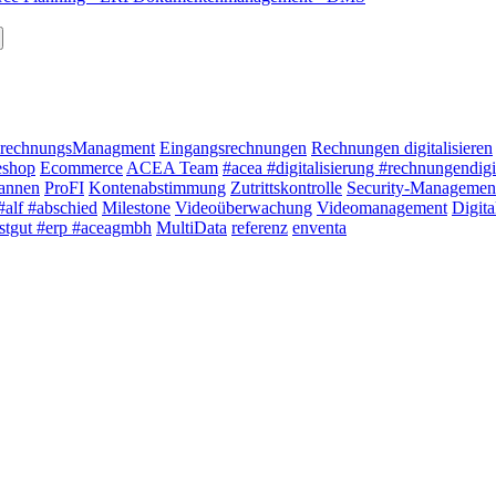
rechnungsManagment
Eingangsrechnungen
Rechnungen digitalisieren
eshop
Ecommerce
ACEA Team
#acea #digitalisierung #rechnungendigi
annen
ProFI
Kontenabstimmung
Zutrittskontrolle
Security-Managemen
#alf #abschied
Milestone
Videoüberwachung
Videomanagement
Digit
istgut #erp #aceagmbh
MultiData
referenz
enventa