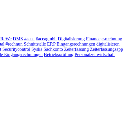
ReWe
DMS
#acea
#aceagmbh
Digitalisierung
Finance
e-rechnung
tal #rechnun
Schnittstelle ERP
Eingangsrechnungen digitalisieren
t
Securitycontrol
Syska
Sachkonto
Zeiterfassung
Zeiterfassungsapp
ale Eingangsrechnungen
Betriebsprüfung
Personalzeitwirtschaft