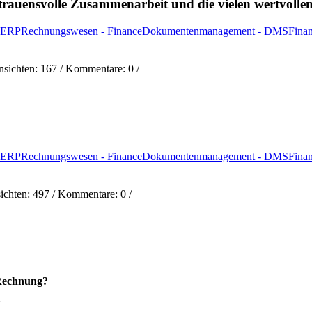
rtrauensvolle Zusammenarbeit und die vielen wertvol
- ERP
Rechnungswesen - Finance
Dokumentenmanagement - DMS
Fina
nsichten:
167
/ Kommentare:
0
/
- ERP
Rechnungswesen - Finance
Dokumentenmanagement - DMS
Fina
ichten:
497
/ Kommentare:
0
/
-Rechnung?