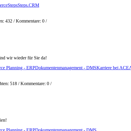
erce
Steps
Steps.CRM
en:
432
/ Kommentare:
0
/
nd wir wieder für Sie da!
rce Planning - ERP
Dokumentenmanagement - DMS
Karriere bei ACE
chten:
518
/ Kommentare:
0
/
ßen!
rce Planning - ERP
Dokumentenmanagement - DMS