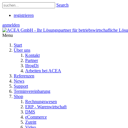
Search
registrieren
anmelden
Menu
Start
Über uns
Kontakt
Partner
IfrogDi
Arbeiten bei ACEA
Referenzen
News
Support
Terminvereinbarung
Shop
Rechnungswesen
ERP - Warenwirtschaft
DMS
eCommerce
Zutritt
Video