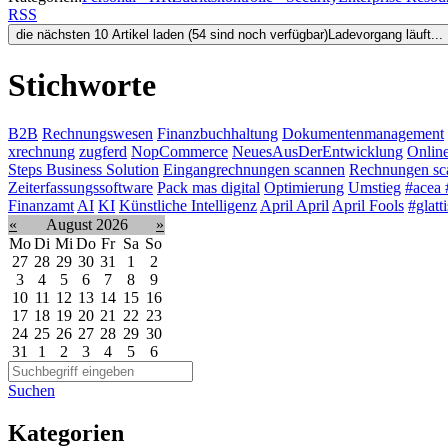
RSS
die nächsten 10 Artikel laden (54 sind noch verfügbar)
Ladevorgang läuft...
Stichworte
B2B
Rechnungswesen
Finanzbuchhaltung
Dokumentenmanagement
xrechnung
zugferd
NopCommerce
NeuesAusDerEntwicklung
Onlin
Steps Business Solution
Eingangrechnungen scannen
Rechnungen sc
Zeiterfassungssoftware
Pack mas digital
Optimierung
Umstieg
#acea 
Finanzamt
AI
KI
Künstliche Intelligenz
April April
April Fools
#glatt
«
August 2026
»
Mo
Di
Mi
Do
Fr
Sa
So
27
28
29
30
31
1
2
3
4
5
6
7
8
9
10
11
12
13
14
15
16
17
18
19
20
21
22
23
24
25
26
27
28
29
30
31
1
2
3
4
5
6
Suchen
Kategorien