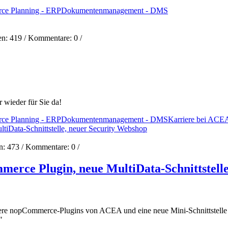
rce Planning - ERP
Dokumentenmanagement - DMS
en:
419
/ Kommentare:
0
/
 wieder für Sie da!
rce Planning - ERP
Dokumentenmanagement - DMS
Karriere bei ACE
en:
473
/ Kommentare:
0
/
erce Plugin, neue MultiData-Schnittstell
tere nopCommerce-Plugins von ACEA und eine neue Mini-Schnittstell
"