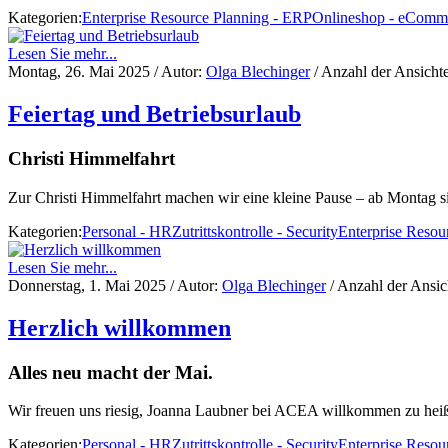
Kategorien:
Enterprise Resource Planning - ERP
Onlineshop - eComm
Lesen Sie mehr...
Montag, 26. Mai 2025
/ Autor:
Olga Blechinger
/ Anzahl der Ansicht
Feiertag und Betriebsurlaub
Christi Himmelfahrt
Zur Christi Himmelfahrt machen wir eine kleine Pause – ab Montag si
Kategorien:
Personal - HR
Zutrittskontrolle - Security
Enterprise Resou
Lesen Sie mehr...
Donnerstag, 1. Mai 2025
/ Autor:
Olga Blechinger
/ Anzahl der Ansi
Herzlich willkommen
Alles neu macht der Mai.
Wir freuen uns riesig, Joanna Laubner bei ACEA willkommen zu hei
Kategorien:
Personal - HR
Zutrittskontrolle - Security
Enterprise Resou