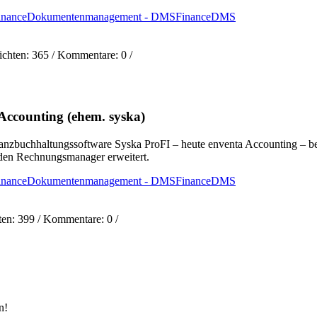
inance
Dokumentenmanagement - DMS
Finance
DMS
ichten:
365
/ Kommentare:
0
/
Accounting (ehem. syska)
anzbuchhaltungssoftware Syska ProFI – heute enventa Accounting – 
den Rechnungsmanager erweitert.
inance
Dokumentenmanagement - DMS
Finance
DMS
ten:
399
/ Kommentare:
0
/
n!