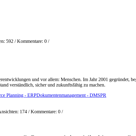
en:
592
/ Kommentare:
0
/
iterentwicklungen und vor allem: Menschen. Im Jahr 2001 gegründet, b
tand verständlich, sicher und zukunftsfähig zu machen.
rce Planning - ERP
Dokumentenmanagement - DMS
PR
Ansichten:
174
/ Kommentare:
0
/