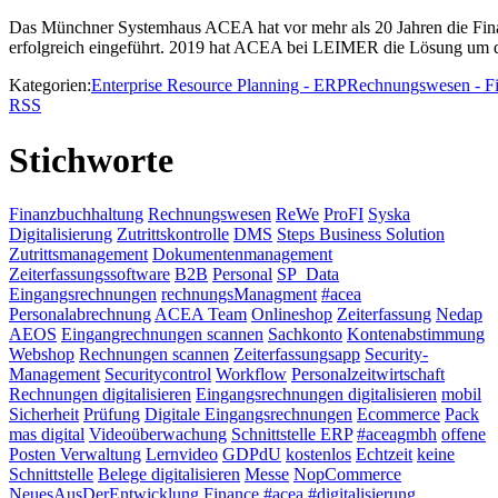
Das Münchner Systemhaus ACEA hat vor mehr als 20 Jahren die Fin
erfolgreich eingeführt. 2019 hat ACEA bei LEIMER die Lösung um 
Kategorien:
Enterprise Resource Planning - ERP
Rechnungswesen - F
RSS
Stichworte
Finanzbuchhaltung
Rechnungswesen
ReWe
ProFI
Syska
Digitalisierung
Zutrittskontrolle
DMS
Steps Business Solution
Zutrittsmanagement
Dokumentenmanagement
Zeiterfassungssoftware
B2B
Personal
SP_Data
Eingangsrechnungen
rechnungsManagment
#acea
Personalabrechnung
ACEA Team
Onlineshop
Zeiterfassung
Nedap
AEOS
Eingangrechnungen scannen
Sachkonto
Kontenabstimmung
Webshop
Rechnungen scannen
Zeiterfassungsapp
Security-
Management
Securitycontrol
Workflow
Personalzeitwirtschaft
Rechnungen digitalisieren
Eingangsrechnungen digitalisieren
mobil
Sicherheit
Prüfung
Digitale Eingangsrechnungen
Ecommerce
Pack
mas digital
Videoüberwachung
Schnittstelle ERP
#aceagmbh
offene
Posten Verwaltung
Lernvideo
GDPdU
kostenlos
Echtzeit
keine
Schnittstelle
Belege digitalisieren
Messe
NopCommerce
NeuesAusDerEntwicklung
Finance
#acea #digitalisierung