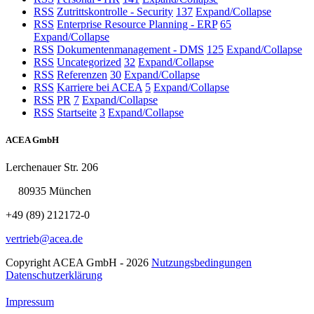
RSS
Zutrittskontrolle - Security
137
Expand/Collapse
RSS
Enterprise Resource Planning - ERP
65
Expand/Collapse
RSS
Dokumentenmanagement - DMS
125
Expand/Collapse
RSS
Uncategorized
32
Expand/Collapse
RSS
Referenzen
30
Expand/Collapse
RSS
Karriere bei ACEA
5
Expand/Collapse
RSS
PR
7
Expand/Collapse
RSS
Startseite
3
Expand/Collapse
ACEA GmbH
Lerchenauer Str. 206
80935 München
+49 (89) 212172-0
vertrieb@acea.de
Copyright ACEA GmbH - 2026
Nutzungsbedingungen
Datenschutzerklärung
Impressum