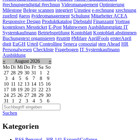
#rechnungendigital #rechnun
Videomanagement
Optimierung
Milestone
Belege scannen
integriert
Umstieg
e-rechnung
xrechnung
zugferd
#aeos
#videomanagement
Schulung
Mitarbeiter ACEA
Responsive Design
Produktkatalog
Diebstahl
Finanzamt
Vortrag
kostenloses Messticket
E-Post
Mahnwesen
Ausbildungsplatz IT
Systemkaufmann
Betriebsprüfung
Kontoblatt
Kontoblatt abstimmen
Buchungstext organisieren
#zutritt
#Mifare
AprilFools
ersterApril
digit
EuGH
Urteil
Controlling
Seneca
consozial
step Ahead
HR
Personalwesen
Checkliste
Fragebogen
IT Systemkaufmann
Ausbildung
«
August 2026
»
Mo
Di
Mi
Do
Fr
Sa
So
27
28
29
30
31
1
2
3
4
5
6
7
8
9
10
11
12
13
14
15
16
17
18
19
20
21
22
23
24
25
26
27
28
29
30
31
1
2
3
4
5
6
Suchen
Kategorien
RSS
Personal - HR
141
Expand/Collapse