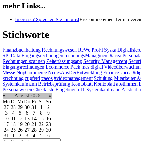
mehr Links...
Interesse? Sprechen Sie mit uns!
Hier online einen Termin vere
Stichworte
Finanzbuchhaltung
Rechnungswesen
ReWe
ProFI
Syska
Digitalisier
SP_Data
Eingangsrechnungen
rechnungsManagment
#acea
Personal
Rechnungen scannen
Zeiterfassungsapp
Security-Management
Securi
Eingangsrechnungen
Ecommerce
Pack mas digital
Videoüberwachun
Messe
NopCommerce
NeuesAusDerEntwicklung
Finance
#acea #dig
xrechnung
zugferd
#aeos
#videomanagement
Schulung
Mitarbeiter
Systemkaufmann
Betriebsprüfung
Kontoblatt
Kontoblatt abstimmen
B
Personalwesen
Checkliste
Fragebogen
IT Systemkaufmann
Ausbildu
«
August 2026
»
Mo
Di
Mi
Do
Fr
Sa
So
27
28
29
30
31
1
2
3
4
5
6
7
8
9
10
11
12
13
14
15
16
17
18
19
20
21
22
23
24
25
26
27
28
29
30
31
1
2
3
4
5
6