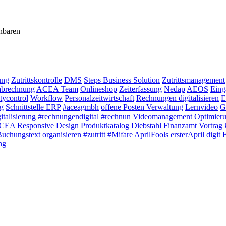
inbaren
ung
Zutrittskontrolle
DMS
Steps Business Solution
Zutrittsmanagement
abrechnung
ACEA Team
Onlineshop
Zeiterfassung
Nedap
AEOS
Eing
tycontrol
Workflow
Personalzeitwirtschaft
Rechnungen digitalisieren
E
g
Schnittstelle ERP
#aceagmbh
offene Posten Verwaltung
Lernvideo
G
italisierung #rechnungendigital #rechnun
Videomanagement
Optimier
 ACEA
Responsive Design
Produktkatalog
Diebstahl
Finanzamt
Vortrag
uchungstext organisieren
#zutritt
#Mifare
AprilFools
ersterApril
digit
ng