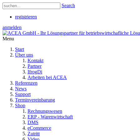
Search
registrieren
anmelden
Menu
Start
Über uns
Kontakt
Partner
IfrogDi
Arbeiten bei ACEA
Referenzen
News
Support
Terminvereinbarung
Shop
Rechnungswesen
ERP - Warenwirtschaft
DMS
eCommerce
Zutritt
Video