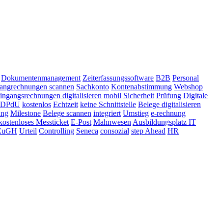
Dokumentenmanagement
Zeiterfassungssoftware
B2B
Personal
angrechnungen scannen
Sachkonto
Kontenabstimmung
Webshop
ingangsrechnungen digitalisieren
mobil
Sicherheit
Prüfung
Digitale
DPdU
kostenlos
Echtzeit
keine Schnittstelle
Belege digitalisieren
ung
Milestone
Belege scannen
integriert
Umstieg
e-rechnung
kostenloses Messticket
E-Post
Mahnwesen
Ausbildungsplatz IT
EuGH
Urteil
Controlling
Seneca
consozial
step Ahead
HR