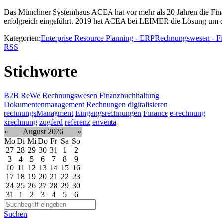
Das Münchner Systemhaus ACEA hat vor mehr als 20 Jahren die Fin
erfolgreich eingeführt. 2019 hat ACEA bei LEIMER die Lösung um 
Kategorien:
Enterprise Resource Planning - ERP
Rechnungswesen - F
RSS
Stichworte
B2B
ReWe
Rechnungswesen
Finanzbuchhaltung
Dokumentenmanagement
Rechnungen digitalisieren
rechnungsManagment
Eingangsrechnungen
Finance
e-rechnung
xrechnung
zugferd
referenz
enventa
«
August 2026
»
Mo
Di
Mi
Do
Fr
Sa
So
27
28
29
30
31
1
2
3
4
5
6
7
8
9
10
11
12
13
14
15
16
17
18
19
20
21
22
23
24
25
26
27
28
29
30
31
1
2
3
4
5
6
Suchen