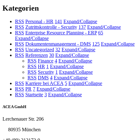
Kategorien
RSS
Personal - HR
141
Expand/Collapse
RSS
Zutrittskontrolle - Security
137
Expand/Collapse
RSS
Enterprise Resource Planning - ERP
65
Expand/Collapse
RSS
Dokumentenmanagement - DMS
125
Expand/Collapse
RSS
Uncategorized
32
Expand/Collapse
RSS
Referenzen
30
Expand/Collapse
RSS
Finance
4
Expand/Collapse
RSS
HR
1
Expand/Collapse
RSS
Security
1
Expand/Collapse
RSS
DMS
4
Expand/Collapse
RSS
Karriere bei ACEA
5
Expand/Collapse
RSS
PR
7
Expand/Collapse
RSS
Startseite
3
Expand/Collapse
ACEA GmbH
Lerchenauer Str. 206
80935 München