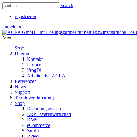
Search
registrieren
anmelden
Menu
Start
Über uns
Kontakt
Partner
IfrogDi
Arbeiten bei ACEA
Referenzen
News
Support
Terminvereinbarung
Shop
Rechnungswesen
ERP - Warenwirtschaft
DMS
eCommerce
Zutritt
Video