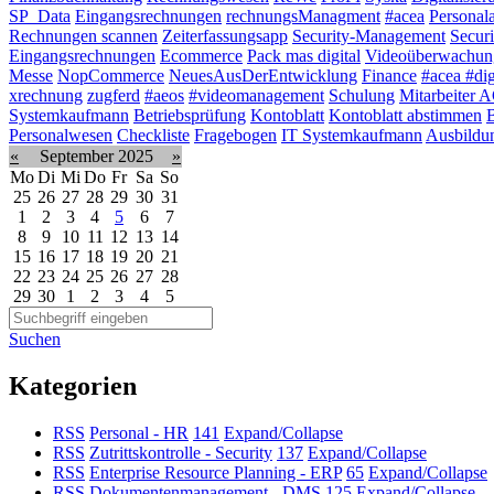
SP_Data
Eingangsrechnungen
rechnungsManagment
#acea
Personal
Rechnungen scannen
Zeiterfassungsapp
Security-Management
Securi
Eingangsrechnungen
Ecommerce
Pack mas digital
Videoüberwachun
Messe
NopCommerce
NeuesAusDerEntwicklung
Finance
#acea #dig
xrechnung
zugferd
#aeos
#videomanagement
Schulung
Mitarbeiter
Systemkaufmann
Betriebsprüfung
Kontoblatt
Kontoblatt abstimmen
B
Personalwesen
Checkliste
Fragebogen
IT Systemkaufmann
Ausbildu
«
September 2025
»
Mo
Di
Mi
Do
Fr
Sa
So
25
26
27
28
29
30
31
1
2
3
4
5
6
7
8
9
10
11
12
13
14
15
16
17
18
19
20
21
22
23
24
25
26
27
28
29
30
1
2
3
4
5
Suchen
Kategorien
RSS
Personal - HR
141
Expand/Collapse
RSS
Zutrittskontrolle - Security
137
Expand/Collapse
RSS
Enterprise Resource Planning - ERP
65
Expand/Collapse
RSS
Dokumentenmanagement - DMS
125
Expand/Collapse