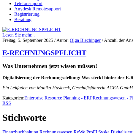
Telefonsupport
Anydesk Remotesupport
Registrierung
Beratung
Lesen Sie mehr...
Freitag, 5. September 2025
/ Autor:
Olga Blechinger
/ Anzahl der Ans
E-RECHNUNGSPFLICHT
Was Unternehmen jetzt wissen müssen!
Digitalisierung der Rechnungsstellung: Was steckt hinter der E
Ein Leitfaden von Monika Haslbeck, Geschäftsführerin ACEA GmbH
Kategorien:
Enterprise Resource Planning - ERP
Rechnungswesen - F
RSS
Stichworte
Finanzbuchhaltung
Rechnungswesen
ReWe
ProFI
Syska
Digitalisier