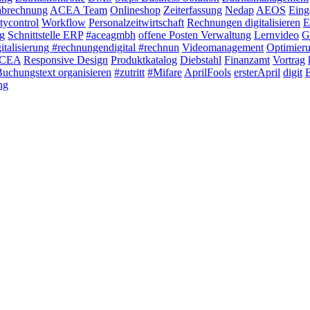
abrechnung
ACEA Team
Onlineshop
Zeiterfassung
Nedap
AEOS
Eing
tycontrol
Workflow
Personalzeitwirtschaft
Rechnungen digitalisieren
E
g
Schnittstelle ERP
#aceagmbh
offene Posten Verwaltung
Lernvideo
G
italisierung #rechnungendigital #rechnun
Videomanagement
Optimier
 ACEA
Responsive Design
Produktkatalog
Diebstahl
Finanzamt
Vortrag
uchungstext organisieren
#zutritt
#Mifare
AprilFools
ersterApril
digit
ng