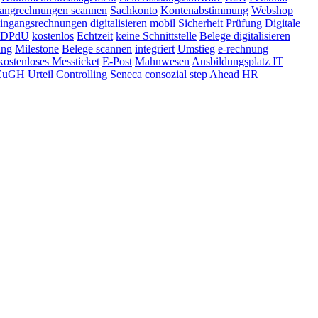
angrechnungen scannen
Sachkonto
Kontenabstimmung
Webshop
ingangsrechnungen digitalisieren
mobil
Sicherheit
Prüfung
Digitale
DPdU
kostenlos
Echtzeit
keine Schnittstelle
Belege digitalisieren
ung
Milestone
Belege scannen
integriert
Umstieg
e-rechnung
kostenloses Messticket
E-Post
Mahnwesen
Ausbildungsplatz IT
EuGH
Urteil
Controlling
Seneca
consozial
step Ahead
HR