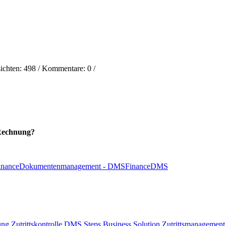
ichten:
498
/ Kommentare:
0
/
-Rechnung?
inance
Dokumentenmanagement - DMS
Finance
DMS
ung
Zutrittskontrolle
DMS
Steps Business Solution
Zutrittsmanagement