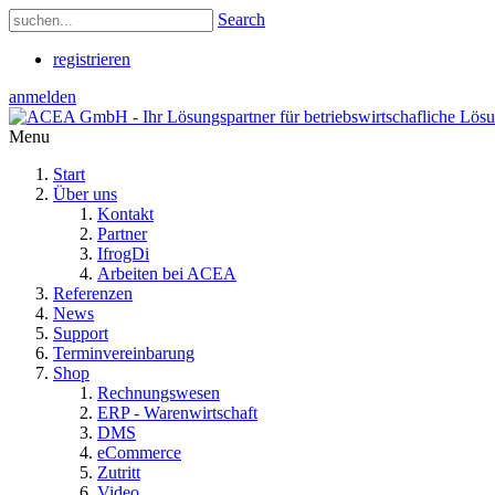
Search
registrieren
anmelden
Menu
Start
Über uns
Kontakt
Partner
IfrogDi
Arbeiten bei ACEA
Referenzen
News
Support
Terminvereinbarung
Shop
Rechnungswesen
ERP - Warenwirtschaft
DMS
eCommerce
Zutritt
Video