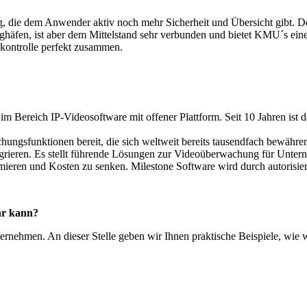
g, die dem Anwender aktiv noch mehr Sicherheit und Übersicht gibt. 
äfen, ist aber dem Mittelstand sehr verbunden und bietet KMU´s eine 
skontrolle perfekt zusammen.
 im Bereich IP-Videosoftware mit offener Plattform. Seit 10 Jahren ist
achungsfunktionen bereit, die sich weltweit bereits tausendfach bewähr
grieren. Es stellt führende Lösungen zur Videoüberwachung für Unterne
mieren und Kosten zu senken. Milestone Software wird durch autorisie
hr kann?
nehmen. An dieser Stelle geben wir Ihnen praktische Beispiele, wie wir