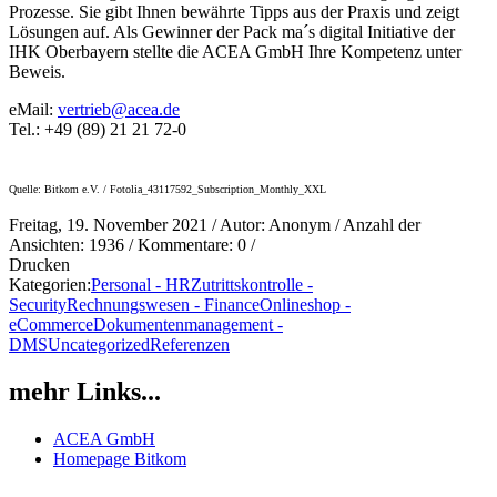
Prozesse. Sie gibt Ihnen bewährte Tipps aus der Praxis und zeigt
Lösungen auf. Als Gewinner der Pack ma´s digital Initiative der
IHK Oberbayern stellte die ACEA GmbH Ihre Kompetenz unter
Beweis.
eMail:
vertrieb@acea.de
Tel.: +49 (89) 21 21 72-0
Quelle: Bitkom e.V. / Fotolia_43117592_Subscription_Monthly_XXL
Freitag, 19. November 2021
/ Autor: Anonym / Anzahl der
Ansichten:
1936
/ Kommentare:
0
/
Drucken
Kategorien:
Personal - HR
Zutrittskontrolle -
Security
Rechnungswesen - Finance
Onlineshop -
eCommerce
Dokumentenmanagement -
DMS
Uncategorized
Referenzen
mehr Links...
ACEA GmbH
Homepage Bitkom