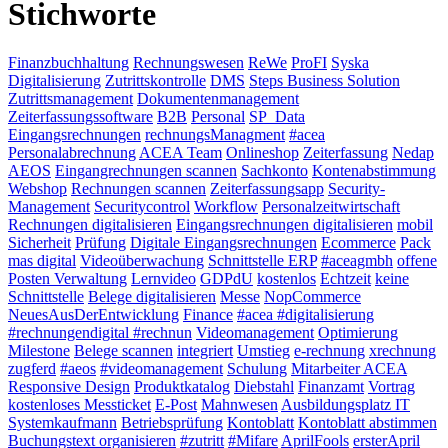
Stichworte
Finanzbuchhaltung
Rechnungswesen
ReWe
ProFI
Syska
Digitalisierung
Zutrittskontrolle
DMS
Steps Business Solution
Zutrittsmanagement
Dokumentenmanagement
Zeiterfassungssoftware
B2B
Personal
SP_Data
Eingangsrechnungen
rechnungsManagment
#acea
Personalabrechnung
ACEA Team
Onlineshop
Zeiterfassung
Nedap
AEOS
Eingangrechnungen scannen
Sachkonto
Kontenabstimmung
Webshop
Rechnungen scannen
Zeiterfassungsapp
Security-
Management
Securitycontrol
Workflow
Personalzeitwirtschaft
Rechnungen digitalisieren
Eingangsrechnungen digitalisieren
mobil
Sicherheit
Prüfung
Digitale Eingangsrechnungen
Ecommerce
Pack
mas digital
Videoüberwachung
Schnittstelle ERP
#aceagmbh
offene
Posten Verwaltung
Lernvideo
GDPdU
kostenlos
Echtzeit
keine
Schnittstelle
Belege digitalisieren
Messe
NopCommerce
NeuesAusDerEntwicklung
Finance
#acea #digitalisierung
#rechnungendigital #rechnun
Videomanagement
Optimierung
Milestone
Belege scannen
integriert
Umstieg
e-rechnung
xrechnung
zugferd
#aeos
#videomanagement
Schulung
Mitarbeiter ACEA
Responsive Design
Produktkatalog
Diebstahl
Finanzamt
Vortrag
kostenloses Messticket
E-Post
Mahnwesen
Ausbildungsplatz IT
Systemkaufmann
Betriebsprüfung
Kontoblatt
Kontoblatt abstimmen
Buchungstext organisieren
#zutritt
#Mifare
AprilFools
ersterApril