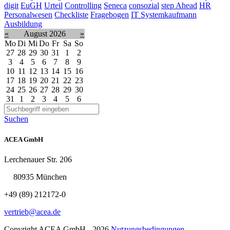
digit
EuGH
Urteil
Controlling
Seneca
consozial
step Ahead
HR
Personalwesen
Checkliste
Fragebogen
IT Systemkaufmann
Ausbildung
«
August 2026
»
Mo
Di
Mi
Do
Fr
Sa
So
27
28
29
30
31
1
2
3
4
5
6
7
8
9
10
11
12
13
14
15
16
17
18
19
20
21
22
23
24
25
26
27
28
29
30
31
1
2
3
4
5
6
Suchen
ACEA GmbH
Lerchenauer Str. 206
80935 München
+49 (89) 212172-0
vertrieb@acea.de
Copyright ACEA GmbH - 2026
Nutzungsbedingungen