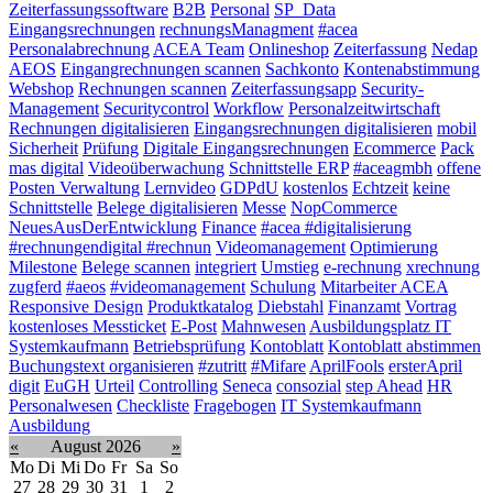
Zeiterfassungssoftware
B2B
Personal
SP_Data
Eingangsrechnungen
rechnungsManagment
#acea
Personalabrechnung
ACEA Team
Onlineshop
Zeiterfassung
Nedap
AEOS
Eingangrechnungen scannen
Sachkonto
Kontenabstimmung
Webshop
Rechnungen scannen
Zeiterfassungsapp
Security-
Management
Securitycontrol
Workflow
Personalzeitwirtschaft
Rechnungen digitalisieren
Eingangsrechnungen digitalisieren
mobil
Sicherheit
Prüfung
Digitale Eingangsrechnungen
Ecommerce
Pack
mas digital
Videoüberwachung
Schnittstelle ERP
#aceagmbh
offene
Posten Verwaltung
Lernvideo
GDPdU
kostenlos
Echtzeit
keine
Schnittstelle
Belege digitalisieren
Messe
NopCommerce
NeuesAusDerEntwicklung
Finance
#acea #digitalisierung
#rechnungendigital #rechnun
Videomanagement
Optimierung
Milestone
Belege scannen
integriert
Umstieg
e-rechnung
xrechnung
zugferd
#aeos
#videomanagement
Schulung
Mitarbeiter ACEA
Responsive Design
Produktkatalog
Diebstahl
Finanzamt
Vortrag
kostenloses Messticket
E-Post
Mahnwesen
Ausbildungsplatz IT
Systemkaufmann
Betriebsprüfung
Kontoblatt
Kontoblatt abstimmen
Buchungstext organisieren
#zutritt
#Mifare
AprilFools
ersterApril
digit
EuGH
Urteil
Controlling
Seneca
consozial
step Ahead
HR
Personalwesen
Checkliste
Fragebogen
IT Systemkaufmann
Ausbildung
«
August 2026
»
Mo
Di
Mi
Do
Fr
Sa
So
27
28
29
30
31
1
2