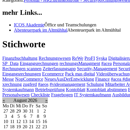
Kategorien:
Personal - HR
Zutrittskontrolle - Security
Rechnungswesen 
mehr Links...
ICOS Akademie
Ôffice und Teamschulungen
Abenteuerpark im Altmühltal
Abenteuerpark im Altmühltal
Stichworte
Finanzbuchhaltung
Rechnungswesen
ReWe
ProFI
Syska
Digitalisier
SP_Data
Eingangsrechnungen
rechnungsManagment
#acea
Personal
Rechnungen scannen
Zeiterfassungsapp
Security-Management
Securi
Eingangsrechnungen
Ecommerce
Pack mas digital
Videoüberwachun
Messe
NopCommerce
NeuesAusDerEntwicklung
Finance
#acea #dig
xrechnung
zugferd
#aeos
#videomanagement
Schulung
Mitarbeiter
Systemkaufmann
Betriebsprüfung
Kontoblatt
Kontoblatt abstimmen
B
Personalwesen
Checkliste
Fragebogen
IT Systemkaufmann
Ausbildu
«
August 2026
»
Mo
Di
Mi
Do
Fr
Sa
So
27
28
29
30
31
1
2
3
4
5
6
7
8
9
10
11
12
13
14
15
16
17
18
19
20
21
22
23