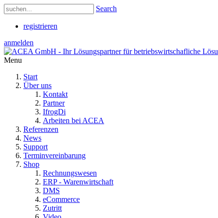
Search
registrieren
anmelden
Menu
Start
Über uns
Kontakt
Partner
IfrogDi
Arbeiten bei ACEA
Referenzen
News
Support
Terminvereinbarung
Shop
Rechnungswesen
ERP - Warenwirtschaft
DMS
eCommerce
Zutritt
Video