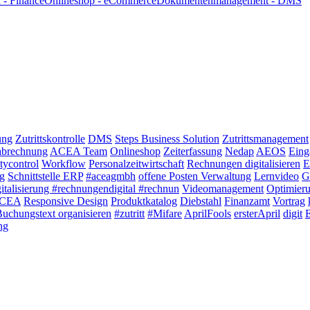
- Finance
Onlineshop - eCommerce
Dokumentenmanagement - DMS
ung
Zutrittskontrolle
DMS
Steps Business Solution
Zutrittsmanagement
abrechnung
ACEA Team
Onlineshop
Zeiterfassung
Nedap
AEOS
Eing
tycontrol
Workflow
Personalzeitwirtschaft
Rechnungen digitalisieren
E
g
Schnittstelle ERP
#aceagmbh
offene Posten Verwaltung
Lernvideo
G
italisierung #rechnungendigital #rechnun
Videomanagement
Optimier
 ACEA
Responsive Design
Produktkatalog
Diebstahl
Finanzamt
Vortrag
uchungstext organisieren
#zutritt
#Mifare
AprilFools
ersterApril
digit
ng