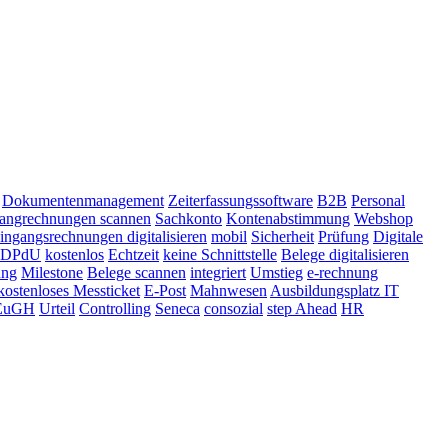
Dokumentenmanagement
Zeiterfassungssoftware
B2B
Personal
angrechnungen scannen
Sachkonto
Kontenabstimmung
Webshop
ingangsrechnungen digitalisieren
mobil
Sicherheit
Prüfung
Digitale
DPdU
kostenlos
Echtzeit
keine Schnittstelle
Belege digitalisieren
ung
Milestone
Belege scannen
integriert
Umstieg
e-rechnung
kostenloses Messticket
E-Post
Mahnwesen
Ausbildungsplatz IT
EuGH
Urteil
Controlling
Seneca
consozial
step Ahead
HR