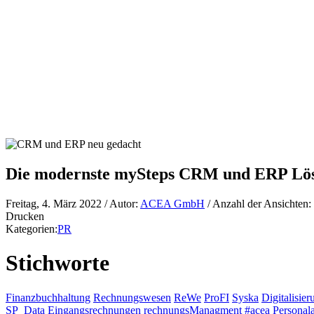
Die modernste mySteps CRM und ERP Lös
Freitag, 4. März 2022
/ Autor:
ACEA GmbH
/ Anzahl der Ansichten:
Drucken
Kategorien:
PR
Stichworte
Finanzbuchhaltung
Rechnungswesen
ReWe
ProFI
Syska
Digitalisier
SP_Data
Eingangsrechnungen
rechnungsManagment
#acea
Personal