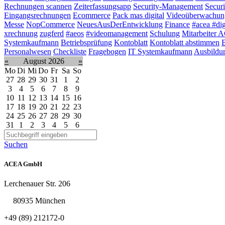
Rechnungen scannen
Zeiterfassungsapp
Security-Management
Securi
Eingangsrechnungen
Ecommerce
Pack mas digital
Videoüberwachun
Messe
NopCommerce
NeuesAusDerEntwicklung
Finance
#acea #dig
xrechnung
zugferd
#aeos
#videomanagement
Schulung
Mitarbeiter
Systemkaufmann
Betriebsprüfung
Kontoblatt
Kontoblatt abstimmen
B
Personalwesen
Checkliste
Fragebogen
IT Systemkaufmann
Ausbildu
«
August 2026
»
Mo
Di
Mi
Do
Fr
Sa
So
27
28
29
30
31
1
2
3
4
5
6
7
8
9
10
11
12
13
14
15
16
17
18
19
20
21
22
23
24
25
26
27
28
29
30
31
1
2
3
4
5
6
Suchen
ACEA GmbH
Lerchenauer Str. 206
80935 München
+49 (89) 212172-0