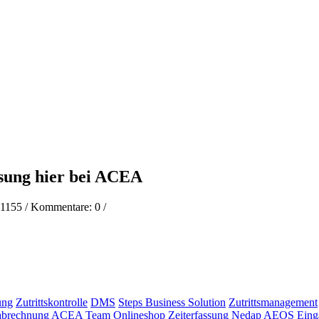
ung hier bei ACEA
1155
/ Kommentare:
0
/
ung
Zutrittskontrolle
DMS
Steps Business Solution
Zutrittsmanagement
abrechnung
ACEA Team
Onlineshop
Zeiterfassung
Nedap
AEOS
Eing