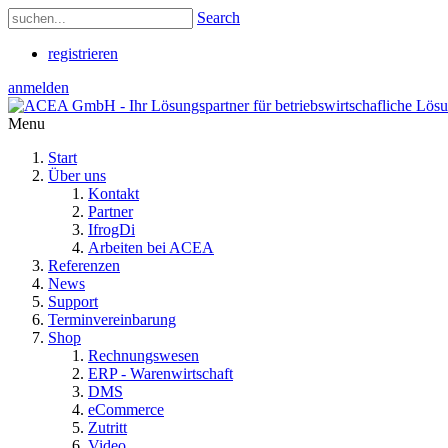
Search
registrieren
anmelden
Menu
Start
Über uns
Kontakt
Partner
IfrogDi
Arbeiten bei ACEA
Referenzen
News
Support
Terminvereinbarung
Shop
Rechnungswesen
ERP - Warenwirtschaft
DMS
eCommerce
Zutritt
Video