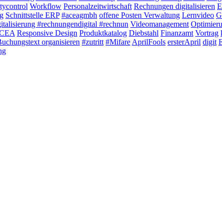
tycontrol
Workflow
Personalzeitwirtschaft
Rechnungen digitalisieren
E
g
Schnittstelle ERP
#aceagmbh
offene Posten Verwaltung
Lernvideo
G
italisierung #rechnungendigital #rechnun
Videomanagement
Optimier
 ACEA
Responsive Design
Produktkatalog
Diebstahl
Finanzamt
Vortrag
uchungstext organisieren
#zutritt
#Mifare
AprilFools
ersterApril
digit
ng