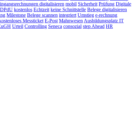
ingangsrechnungen digitalisieren
mobil
Sicherheit
Prüfung
Digitale
DPdU
kostenlos
Echtzeit
keine Schnittstelle
Belege digitalisieren
ung
Milestone
Belege scannen
integriert
Umstieg
e-rechnung
kostenloses Messticket
E-Post
Mahnwesen
Ausbildungsplatz IT
EuGH
Urteil
Controlling
Seneca
consozial
step Ahead
HR